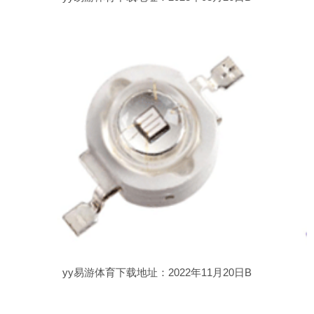
yy易游体育下载地址：2022年11月20日B