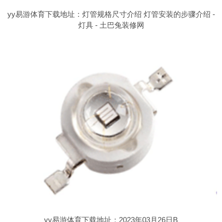
yy易游体育下载地址：灯管规格尺寸介绍 灯管安装的步骤介绍 -
灯具 - 土巴兔装修网
yy易游体育下载地址：2023年03月26日B