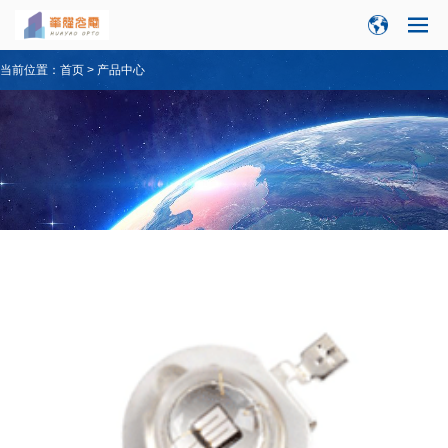
当前位置：
首页
>
产品中心