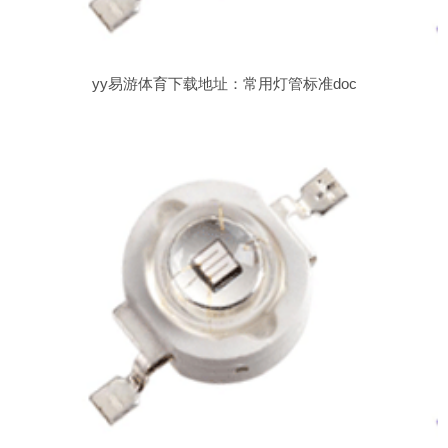
yy易游体育下载地址：常用灯管标准doc